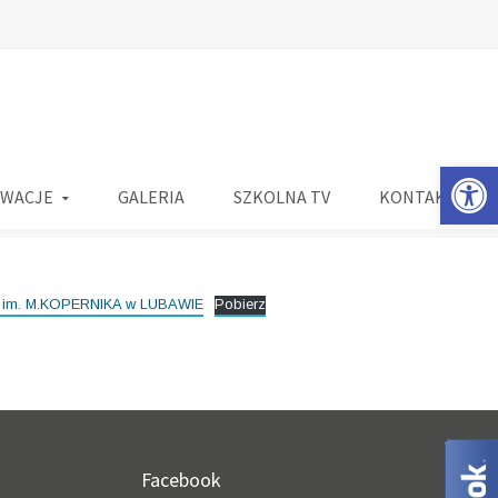
Otwórz 
OWACJE
GALERIA
SZKOLNA TV
KONTAKT
. M.KOPERNIKA w LUBAWIE
Pobierz
Facebook