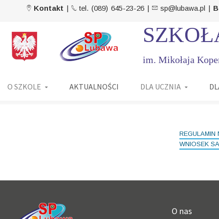
Kontakt
|
tel. (089) 645-23-26 |
sp@lubawa.pl |
B
SZKOŁ
im. Mikołaja Kope
O SZKOLE
AKTUALNOŚCI
DLA UCZNIA
DL
REGULAMIN 
WNIOSEK S
O nas